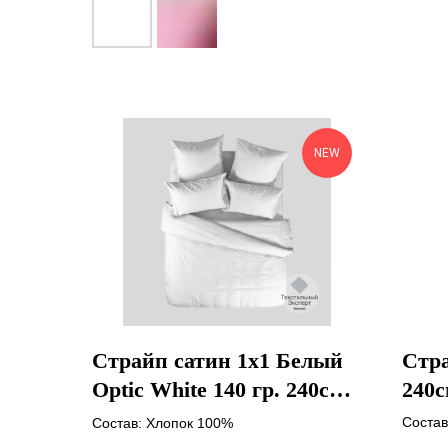
NEW
Страйп сатин 1х1 Белый
Стра
Optic White 140 гр. 240см
240с
Airjet Китай
Голу
Состав
Состав: Хлопок 100%
Плотно
Плотность: 140 гр/м +-5гр