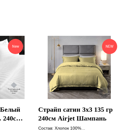
New
NEW
 Белый
Страйп сатин 3х3 135 гр
. 240см
240см Airjet Шампань
Состав: Хлопок 100%
Плотность: 135 гр/м