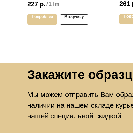
261
227
р.
/
1 lm
Намотк
Намотка: 60 метров
Прода
Продажа кратно 60 метрам
Под
Подробнее
В корзину
Закажите образц
Мы можем отправить Вам образ
наличии на нашем складе курь
нашей специальной скидкой