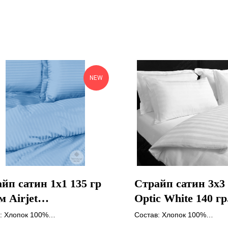
NEW
йп сатин 1х1 135 гр
Страйп сатин 3х3
м Airjet
Optic White 140 гр
бой/Bubble Gum
Airjet Китай
: Хлопок 100%
Состав: Хлопок 100%
сть: 135 гр/м
Плотность: 140 гр/м