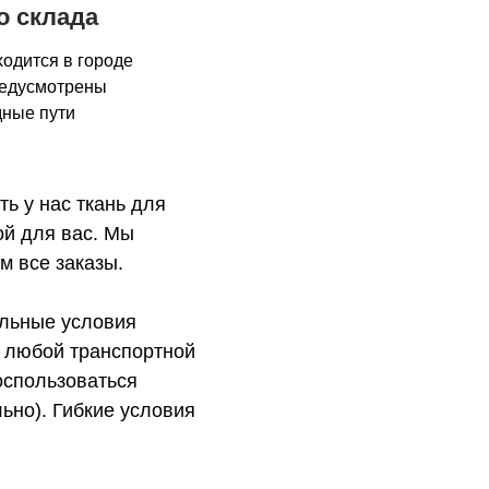
о склада
одится в городе
редусмотрены
ные пути
ь у нас ткань для
ой для вас. Мы
м все заказы.
альные условия
я любой транспортной
оспользоваться
ьно). Гибкие условия