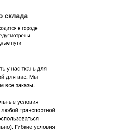
о склада
одится в городе
редусмотрены
ные пути
ь у нас ткань для
ой для вас. Мы
м все заказы.
альные условия
я любой транспортной
оспользоваться
ьно). Гибкие условия