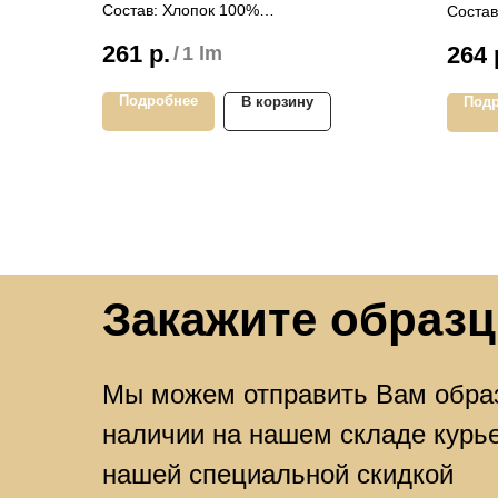
240с
Состав: Хлопок 100%
Состав
Плотность: 135 гр/м
Плотно
261
р.
264
/
1 lm
Намотка: 70 метров
Намотк
Продажа кратно 70 метрам
Прода
Подробнее
В корзину
Под
Закажите образц
Мы можем отправить Вам образ
наличии на нашем складе курь
нашей специальной скидкой