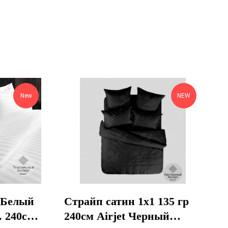
New
NEW
 Белый
Страйп сатин 1х1 135 гр
. 240см
240см Airjet Черный