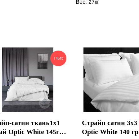
Вес: 27кг
145гр
йп-сатин ткань1х1
Страйп сатин 3х3
й Optic White 145гр.
Optic White 140 гр