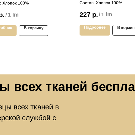
м Airjet Китай
Airjet Китай
Состав: Хлопок 100%
: Хлопок 100%
Плотность: 140 гр/м
сть: 145 гр/м
227
р.
р.
/
1 lm
/
1 lm
Намотка: 60 метров
а: 60 метров
Продажа кратно 60 метра
жа кратно 60 метрам
Подробнее
робнее
В корзин
В корзину
ы всех тканей беспл
цы всех тканей в
ерской службой с