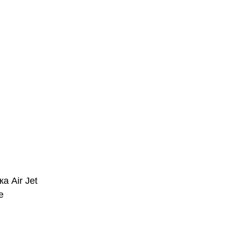
а Air Jet
е