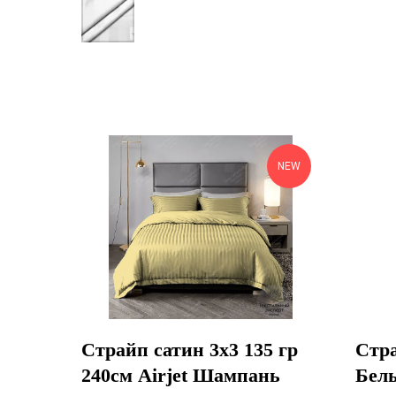
NEW
Страйп сатин 3х3 135 гр
Стра
240см Airjet Шампань
Белы