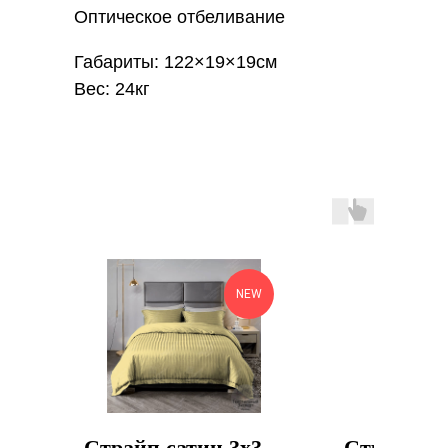
Оптическое отбеливание
Габариты: 122×19×19см
Вес: 24кг
NEW
Страйп сатин 3х3
Страйп са